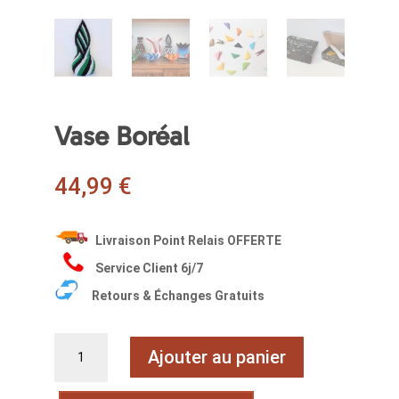
Vase Boréal
44,99
€
Livraison Point Relais OFFERTE
Service Client 6j/7
Retours & Échanges Gratuits
quantité
Ajouter au panier
de
Vase