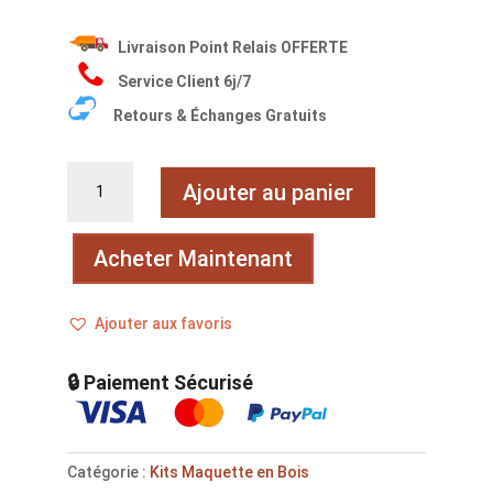
Livraison Point Relais OFFERTE
Service Client 6j/7
Retours & Échanges Gratuits
quantité
Ajouter au panier
de
Sakura
Bonsaï
Acheter Maintenant
Ajouter aux favoris
🔒 Paiement Sécurisé
Catégorie :
Kits Maquette en Bois