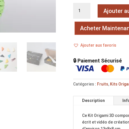
quantité
Ajouter a
de
Pomme
Acheter Maintena
Ajouter aux favoris
🔒 Paiement Sécurisé
Catégories :
Fruits
,
Kits Origa
Description
Inf
Ce Kit Origami 3D comport
écrit et vidéo de créati
d'environ 13x8x8 cm.