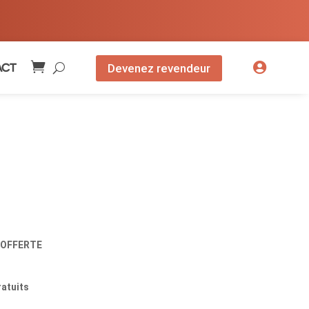

.
ACT
Devenez revendeur
s OFFERTE
atuits