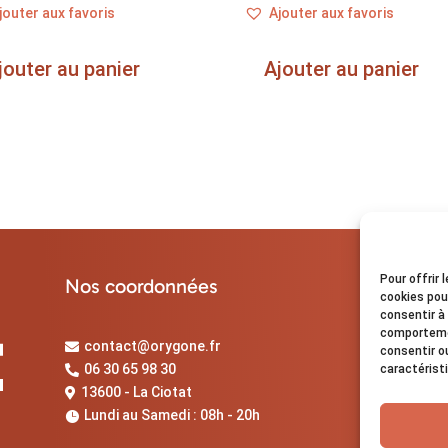
jouter aux favoris
Ajouter aux favoris
jouter au panier
Ajouter au panier
Pour offrir 
Nos coordonnées
cookies pou
consentir à
comportemen
contact@orygone.fr

consentir o
06 30 65 98 30
caractérist

13600 - La Ciotat

Lundi au Samedi : 08h - 20h
