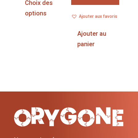
produit
Choix des
à
a
options
54,99 €
Ajouter aux favoris
plusieurs
variations.
Ajouter au
Les
options
panier
peuvent
être
choisies
sur
la
page
du
produit