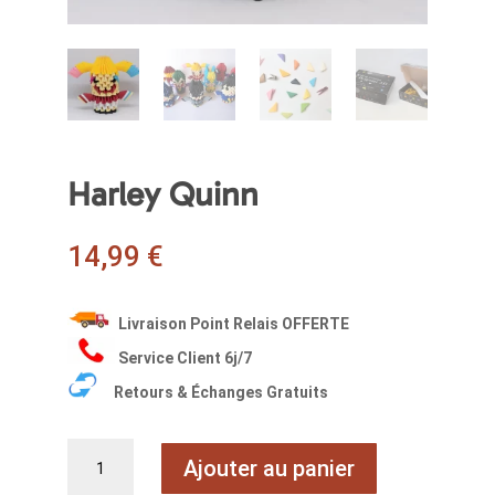
Harley Quinn
14,99
€
Livraison Point Relais OFFERTE
Service Client 6j/7
Retours & Échanges Gratuits
quantité
Ajouter au panier
de