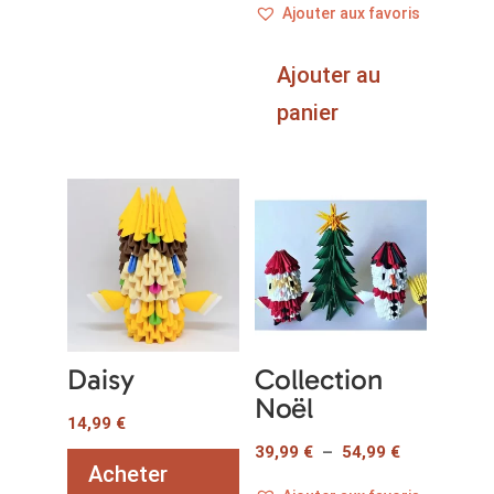
Ajouter aux favoris
variations.
Les
Ajouter au
options
peuvent
panier
être
choisies
sur
la
page
du
produit
Daisy
Collection
Noël
14,99
€
Plage
39,99
€
–
54,99
€
Acheter
de