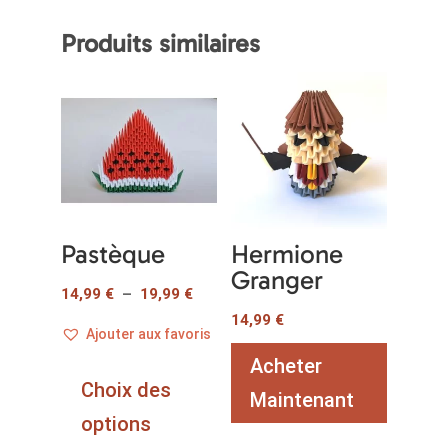
Produits similaires
Pastèque
Hermione
Granger
Plage
14,99
€
–
19,99
€
de
14,99
€
Ajouter aux favoris
prix :
Ce
Acheter
14,99 €
produit
Choix des
à
Maintenant
a
options
19,99 €
plusieurs