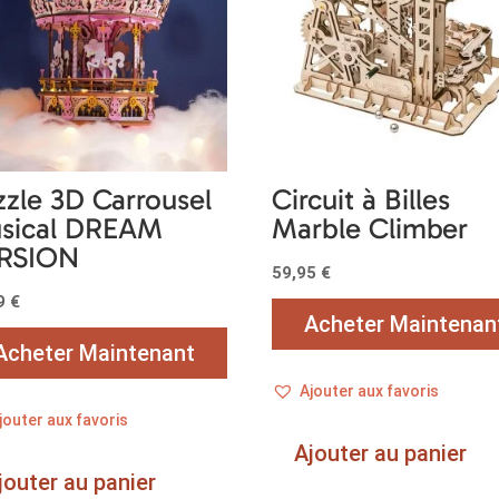
zzle 3D Carrousel
Circuit à Billes
sical DREAM
Marble Climber
RSION
59,95
€
99
€
Acheter Maintenan
Acheter Maintenant
Ajouter aux favoris
jouter aux favoris
Ajouter au panier
jouter au panier