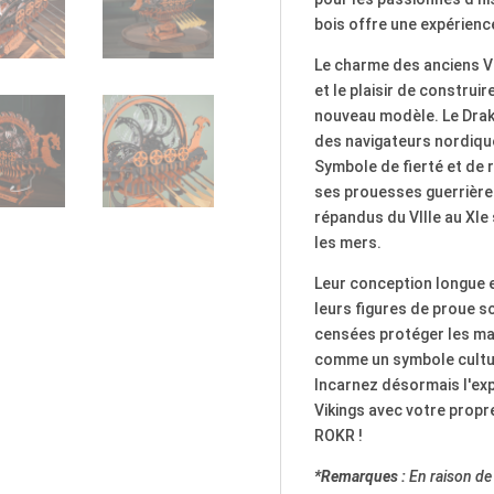
bois offre une expérienc
Le charme des anciens Vi
et le plaisir de construi
nouveau modèle. Le Drakk
des navigateurs nordiques
Symbole de fierté et de r
ses prouesses guerrières 
répandus du VIIIe au XIe s
les mers.
Leur conception longue et 
leurs figures de proue s
censées protéger les mari
comme un symbole cultu
Incarnez désormais l'expe
Vikings avec votre propre
ROKR !
*Remarques :
En raison de 