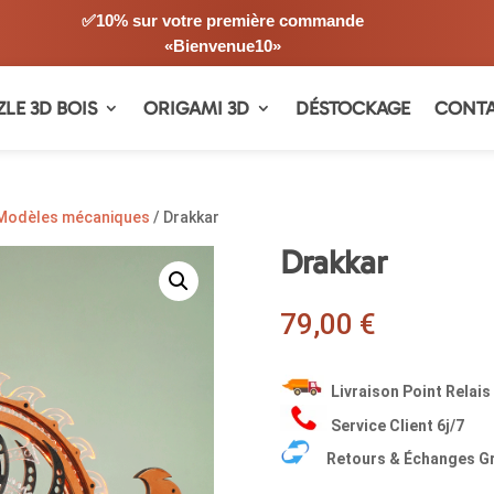
✅10% sur votre première commande
«Bienvenue10»
ZLE 3D BOIS
ORIGAMI 3D
DÉSTOCKAGE
CONT
Modèles mécaniques
/ Drakkar
Drakkar
79,00
€
Livraison Point Relai
Service Client 6j/7
Retours & Échanges Gr