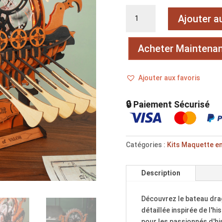
quantité
Ajouter a
de
Drakkar
Acheter Maintena
Ajouter aux favoris
🔒 Paiement Sécurisé
Catégories :
Kits Maquette en
Description
Découvrez le bateau dra
détaillée inspirée de l'hi
pour les passionnés d'hi