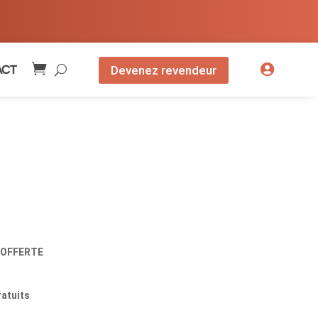

.
ACT
Devenez revendeur
s OFFERTE
atuits