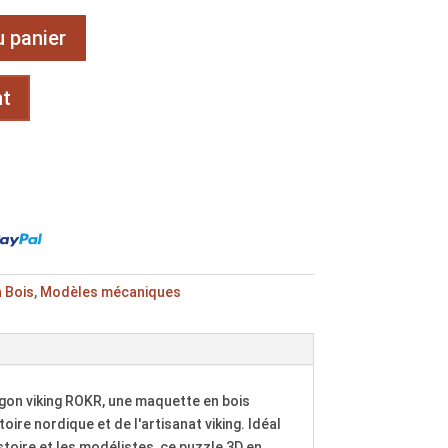
u panier
nt
 Bois
,
Modèles mécaniques
gon viking ROKR, une maquette en bois
stoire nordique et de l'artisanat viking. Idéal
stoire et les modélistes, ce puzzle 3D en