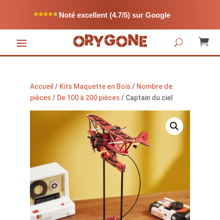
Noté excellent (4.7/5) sur Google

Accueil
/
Kits Maquette en Bois
/
Nombre de
pièces
/
De 100 à 200 pièces
/ Captain du ciel