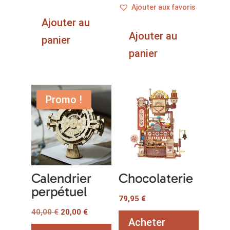
Ajouter aux favoris
Ajouter au
Ajouter au
panier
panier
Promo !
Calendrier
Chocolaterie
perpétuel
79,95
€
Le
Le
40,00
€
20,00
€
Acheter
prix
prix