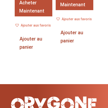
Acheter
initial
actuel
Maintenant
Maintenant
était :
est :
40,00 €.
20,00 €.
Ajouter aux favoris
Ajouter aux favoris
Ajouter au
Ajouter au
panier
panier