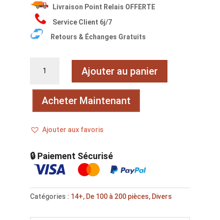
Livraison Point Relais OFFERTE
Service Client 6j/7
Retours & Échanges Gratuits
quantité
Ajouter au panier
de
Captain
du
Acheter Maintenant
ciel
Ajouter aux favoris
🔒 Paiement Sécurisé
Catégories :
14+
,
De 100 à 200 pièces
,
Divers