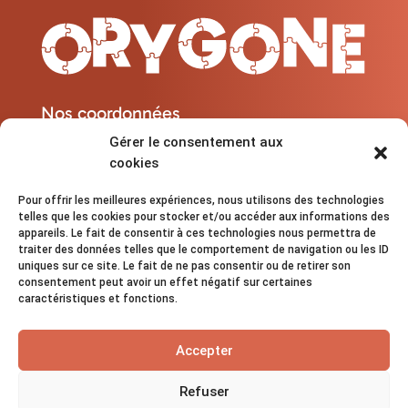
Nos coordonnées
Gérer le consentement aux
cookies
contact@orygone.fr

06 30 65 98 30

Pour offrir les meilleures expériences, nous utilisons des technologies
13600 - La Ciotat

telles que les cookies pour stocker et/ou accéder aux informations des
Lundi au Samedi : 08h - 20h

appareils. Le fait de consentir à ces technologies nous permettra de
traiter des données telles que le comportement de navigation ou les ID
uniques sur ce site. Le fait de ne pas consentir ou de retirer son
Suivez-nous sur les réseaux sociaux !
consentement peut avoir un effet négatif sur certaines
caractéristiques et fonctions.
Accepter
Refuser