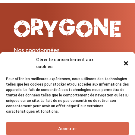
Nos coordonnées
Gérer le consentement aux
cookies
contact@orygone.fr

06 30 65 98 30

Pour offrir les meilleures expériences, nous utilisons des technologies
13600 - La Ciotat

telles que les cookies pour stocker et/ou accéder aux informations des
Lundi au Samedi : 08h - 20h

appareils. Le fait de consentir à ces technologies nous permettra de
traiter des données telles que le comportement de navigation ou les ID
uniques sur ce site. Le fait de ne pas consentir ou de retirer son
Suivez-nous sur les réseaux sociaux !
consentement peut avoir un effet négatif sur certaines
caractéristiques et fonctions.
Accepter