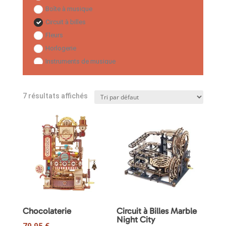
Boîte à musique
Circuit à billes
Fleurs
Horlogerie
Instruments de musique
Maisons miniatures
Manège
7 résultats affichés
Modèles avec lumière
Modèles mécaniques
Monuments
Robot
Serre-Livres
Steampunk
Thématique
Transport
Chocolaterie
Circuit à Billes Marble
Night City