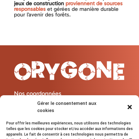
jeux de construction
proviennent de sources
responsables
et gérées de manière durable
pour l’avenir des forêts.
Nos coordonnées
Gérer le consentement aux
cookies
contact@orygone.fr

06 30 65 98 30

Pour offrir les meilleures expériences, nous utilisons des technologies
13600 - La Ciotat

telles que les cookies pour stocker et/ou accéder aux informations des
Lundi au Samedi : 08h - 20h

appareils. Le fait de consentir à ces technologies nous permettra de