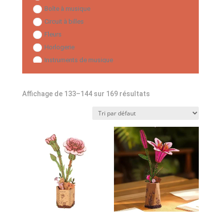
Boîte à musique
Circuit à billes
Fleurs
Horlogerie
Instruments de musique
Maisons miniatures
Manège
Affichage de 133–144 sur 169 résultats
Modèles avec lumière
Modèles mécaniques
Monuments
Robot
Serre-Livres
Steampunk
Thématique
Transport