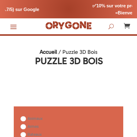
✅10% sur votre première comma
Google
«Bienvenue10»

Accueil
/ Puzzle 3D Bois
PUZZLE 3D BOIS
Animaux
Armes
Bateaux